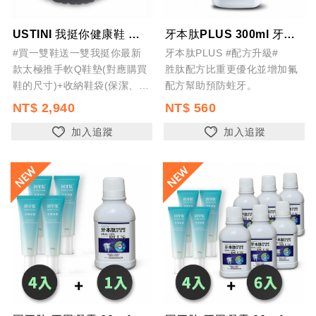
USTINI 我挺你健康鞋 小犀牛極地鞋-黑糖( 女款) 足底筋膜炎舒適穿 寬楦...
牙本肽PLUS 300ml 牙齦修護液 全方位修護 專利雙胜肽 護齦潄口水
#買一雙鞋送一雙我挺你最新
牙本肽PLUS #配方升級#
款太極推手軟Q鞋墊(對應購買
胜肽配方比重更優化並增加氟
鞋的尺寸)+收納鞋袋(保潔、抗
配方幫助預防蛀牙。
潮濕、旅行、收納)-里享 幫您
NT$ 2,940
NT$ 560
保護您的愛鞋
加入追蹤
加入追蹤