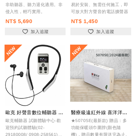
非助聽器、聽力退化適用。非
易於安裝、無需任何施工，即
侵入性，輕巧實用。
可放大對方聲音的電話擴聲器
NT$ 5,690
NT$ 1,450
加入追蹤
加入追蹤
歐克 好聲音數位輔聽器 第二代 銀色 SA0361
醫療級遠紅外線 喜洋洋熱敷墊5070SE (最新款可拆洗) 50x70公分 電熱...
歐克輔聽器 試聽體驗中心-歡
★5070SE(最新款) 贈品：多
迎預約試聽體驗(02-
功能保暖頭巾圍脖(顏色隨
29180008/ 0908-258561)
機)，贈品數量有限送完為止。