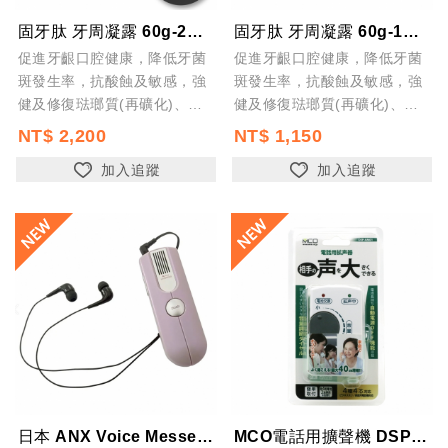
固牙肽 牙周凝露 60g-2入 台灣製 口腔保健 牙齦護理 專利胜肽+SGS檢驗...
固牙肽 牙周凝露 60g-1入 台灣製 口腔保健 牙齦護理 專利胜肽+SGS檢驗...
促進牙齦口腔健康，降低牙菌
促進牙齦口腔健康，降低牙菌
斑發生率，抗酸蝕及敏感，強
斑發生率，抗酸蝕及敏感，強
健及修復琺瑯質(再礦化)、預
健及修復琺瑯質(再礦化)、預
防蛀牙及齲齒，預防口腔異味
防蛀牙及齲齒，預防口腔異味
NT$ 2,200
NT$ 1,150
加入追蹤
加入追蹤
日本 ANX Voice Messe 輔聽器 BM-1
MCO電話用擴聲機 DSP-AM01 電話擴音器 日本進口聽筒聲音放大機