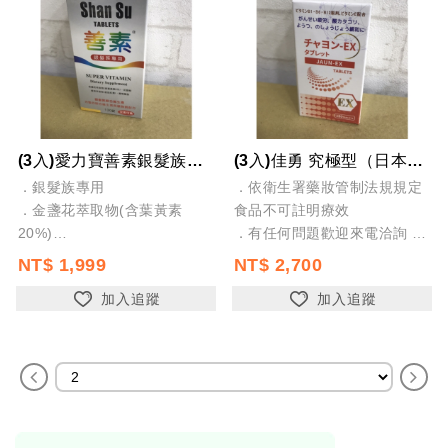
(3入)愛力寶善素銀髮族綜合維他命130錠 全素 全新公司貨
(3入)佳勇 究極型（日本製）維他命B群 EX膜衣錠 食品120粒（含維生素B1...
．銀髮族專用
．依衛生署藥妝管制法規規定
．金盞花萃取物(含葉黃素
食品不可註明療效
20%)
．有任何問題歡迎來電洽詢
．紅麴粉
．愛力寶公司貨
NT$ 1,999
NT$ 2,700
．蕃茄萃取物(含茄紅素)
．合法經營安心購買
加入追蹤
加入追蹤
．依衛生署藥妝管制法規規定
食品不可註明療效
．有任何問題歡迎來電洽詢
．愛力寶公...