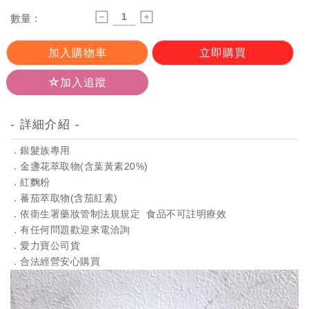
數量 :
加入購物車
立即購買
加入追蹤
- 詳細介紹 -
．銀髮族專用
．金盞花萃取物(含葉黃素20%)
．紅麴粉
．蕃茄萃取物(含茄紅素)
．依衛生署藥妝管制法規規定 食品不可註明療效
．有任何問題歡迎來電洽詢
．愛力寶公司貨
．合法經營安心購買