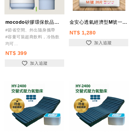
mocodo矽膠環保飲品隨行杯 600ml [-40~200度] 伸縮矽膠杯 折...
金安心透氣經濟型M號一箱120片
#節省空間、外出隨身攜帶
NT$ 1,280
#容量可裝超商飲料，冷熱飲
加入追蹤
均可
#重複使用 取代一次性杯子
NT$ 399
#食品級矽膠材質，不含雙酚
加入追蹤
A，無毒無味
#大開口好清潔
#耐熱溫度 -40度~200...