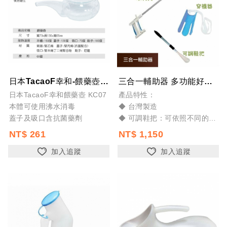
日本TacaoF幸和-餵藥壺 專為銀髮族貼心設計-本體可使用沸水消毒-蓋子及吸口...
三合一輔助器 多功能好幫手 穿襪器 鞋把 取物夾 台灣製
日本TacaoF幸和餵藥壺 KC07
產品特性：
本體可使用沸水消毒
◆ 台灣製造
蓋子及吸口含抗菌藥劑
◆ 可調鞋把：可依照不同的使
用者調整鞋把的長度
NT$ 261
NT$ 1,150
◆ 取物夾：可延長30英吋(76
加入追蹤
加入追蹤
公分) 可抓取5磅(2.3公斤)內的
物品
◆ 穿襪器：適用腰部 腿...