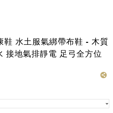
健康鞋 水土服氣綁帶布鞋 - 木質
水 接地氣排靜電 足弓全方位