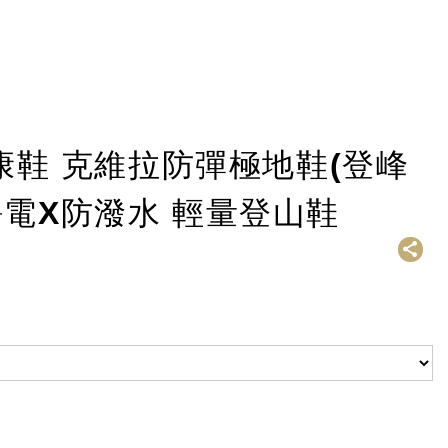
健康鞋 克維拉防彈極地鞋(登峰
靜電X防潑水 輕量登山鞋