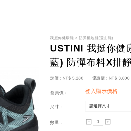
我挺你健康鞋
防彈極地鞋(登山鞋)
USTINI 我挺你
藍) 防彈布料X排
定價 :
NT$
5,280
優惠價 :
NT$
3,800
登入顯示價格
會員價 :
尺寸 :
數量 :