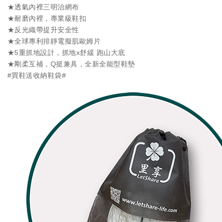
★透氣內裡三明治網布
★耐磨內裡，專業級鞋扣
★反光織帶提升安全性
★全球專利排靜電擬肌歐姆片
★5重抓地設計，抓地x舒緩 跑山大底
★剛柔互補，Q挺兼具，全新全能型鞋墊
#買鞋送收納鞋袋#