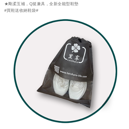
★剛柔互補，Q挺兼具，全新全能型鞋墊
#買鞋送收納鞋袋#