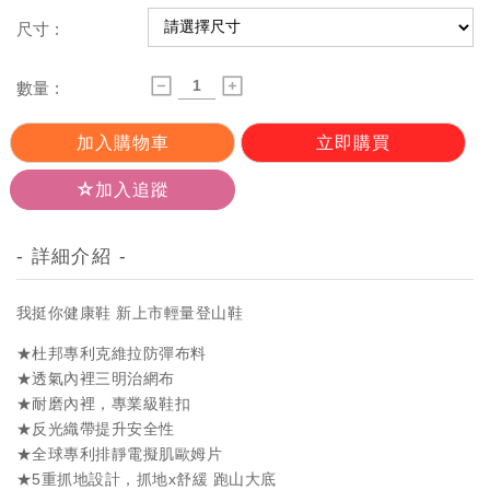
尺寸 :
數量 :
加入購物車
立即購買
加入追蹤
- 詳細介紹 -
我挺你健康鞋 新上市輕量登山鞋
★杜邦專利克維拉防彈布料
★透氣內裡三明治網布
★耐磨內裡，專業級鞋扣
★反光織帶提升安全性
★全球專利排靜電擬肌歐姆片
★5重抓地設計，抓地x舒緩 跑山大底