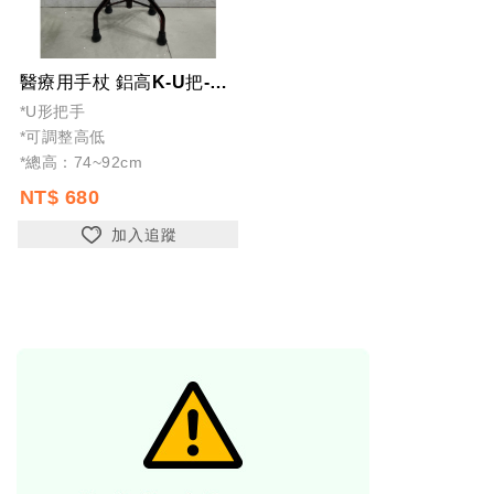
醫療用手杖 鋁高K-U把-四腳拐-助行拐杖-銀髮-老人-輔具-伸縮拐杖-全新公司...
*U形把手
*可調整高低
*總高：74~92cm
NT$ 680
加入追蹤