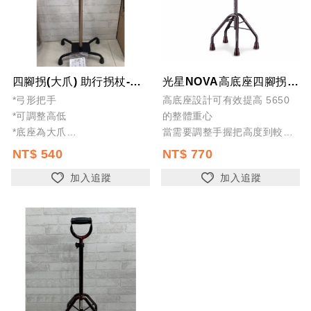
四腳拐(大爪) 助行拐杖-銀髮-老人-輔具-伸縮拐杖-全新公司貨
光星NOVA高底座四腳拐杖手杖5650
*弓形把手
高底座設計可有效提高 5650
*可調整高低
的整體重心
*底座為大爪
當需要調整手握把高度到較高
*總高：82~105cm
位置時(身高170cm以上)，依
NT$ 540
NT$ 770
然可保持重心在相對安全的位
加入追蹤
加入追蹤
置進而提高使用時的穩定與安
全性。
主體上部偏移後...