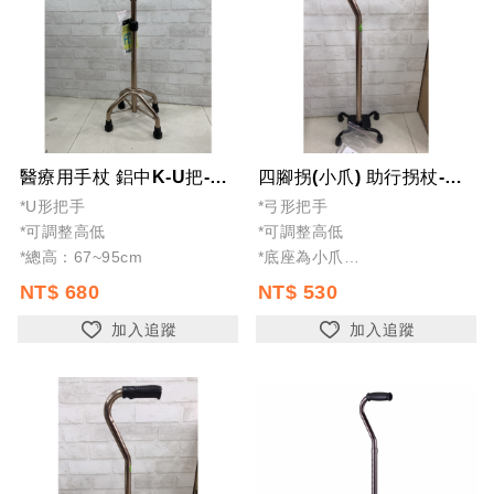
醫療用手杖 鋁中K-U把-四腳拐-助行拐杖-銀髮-老人-輔具-伸縮拐杖-全新公司...
四腳拐(小爪) 助行拐杖-銀髮-老人-輔具-伸縮拐杖-全新公司貨
*U形把手
*弓形把手
*可調整高低
*可調整高低
*總高：67~95cm
*底座為小爪
*總高：77~105cm
NT$ 680
NT$ 530
加入追蹤
加入追蹤